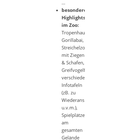
…
besondere
Highlights
im Zoo:
Tropenhaus,
Gorillabai,
Streichelzoo
mit Ziegen
& Schafen,
Greifvogelfreifluggehege,
verschiedenste
Infotafeln
(zB. zu
Wiederansiedelungsprogrammen
u.v.m.),
Spielplätze
am
gesamten
Gelände