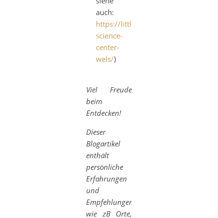
siehe
auch:
https://littlefamilyontour.at/2022/0
science-
center-
wels/
)
Viel Freude
beim
Entdecken!
Dieser
Blogartikel
enthält
persönliche
Erfahrungen
und
Empfehlungen
wie
zB Orte,