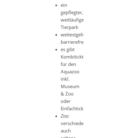
ein
gepflegter,
weitläufiger
Tierpark
weitestgehend
barrierefrei
es gibt
Kombiticktes
für den
Aquazoo
inkl.
Museum
& Zoo
oder
Einfachtickets
Zoo:
verschiedenste,
auch