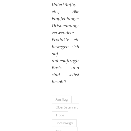
Unterkünfte,
etc.; Alle
Empfehlungen,
Ortsnennungen,
verwendete
Produkte etc
bewegen sich
auf
unbeauftragter
Basis und
sind selbst
bezahlt.
Ausflug
Oberösterreich
Tipps
unterwegs
zoo