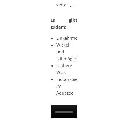
verteilt,…
Es gibt
zudem:
Einkehrmöglichkeiten
Wickel -
und
Stillmöglichkeiten
saubere
WC’s
Indoorspielplatz
im
Aquazoo