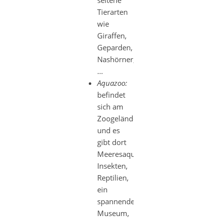
seltene
Tierarten
wie
Giraffen,
Geparden,
Nashörner,
…
Aquazoo:
befindet
sich am
Zoogelände
und es
gibt dort
Meeresaquarien,
Insekten,
Reptilien,
ein
spannendes
Museum,