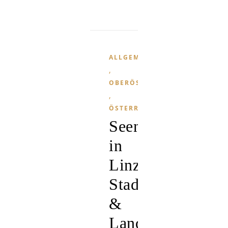
ALLGEMEIN
,
OBERÖSTERREICH
,
ÖSTERREICH
Seen
in
Linz
Stadt
&
Land