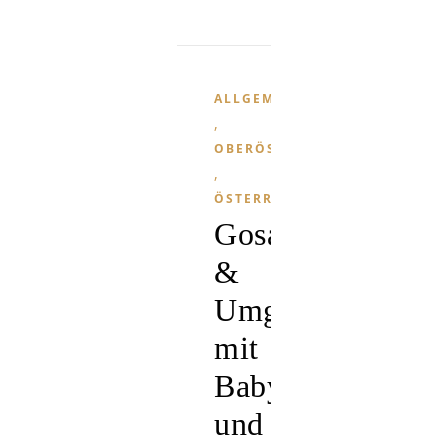
ALLGEMEIN
,
OBERÖSTERREICH
,
ÖSTERREICH
Gosau
&
Umgebung
mit
Baby
und