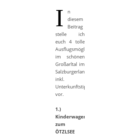
I
n
diesem
Beitrag
stelle ich
euch 4 tolle
Ausflugsmöglichkeiten
im schönen
Großarltal im
Salzburgerland
inkl.
Unterkunftstipp
vor.
1.)
Kinderwagenwanderung
zum
ÖTZLSEE