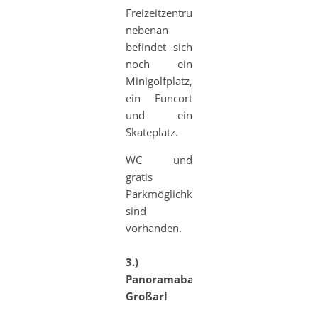
Freizeitzentrum
nebenan
befindet sich
noch ein
Minigolfplatz,
ein Funcort
und ein
Skateplatz.
WC und
gratis
Parkmöglichkeiten
sind
vorhanden.
3.)
Panoramabahn
Großarl