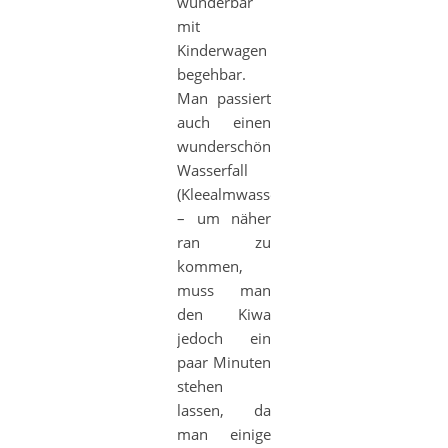
wunderbar
mit
Kinderwagen
begehbar.
Man passiert
auch einen
wunderschönen
Wasserfall
(Kleealmwasserfall)
– um näher
ran zu
kommen,
muss man
den Kiwa
jedoch ein
paar Minuten
stehen
lassen, da
man einige