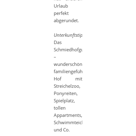
Urlaub
perfekt
abgerundet.
Unterkunftstipp:
Das
Schmiedhofgut
–
wunderschöner,
familiengeführter
Hof mit
Streichelzoo,
Ponyreiten,
Spielplatz,
tollen
Appartments,
Schwimmteich
und Co.