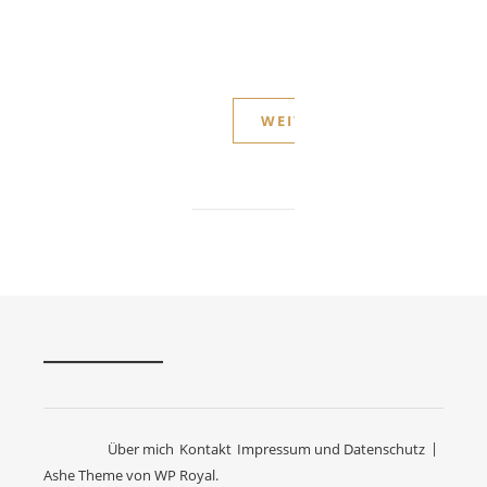
wir
einen
sehr…
WEITERLESEN
Über mich
Kontakt
Impressum und Datenschutz
Ashe Theme von
WP Royal
.