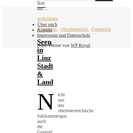
flott
auf…
weiterlesen
Über mich
Allgemein
,
Oberösterreich
,
Österreich
Kontakt
Impressum und Datenschutz
Seen
Ashe Theme von
WP Royal
.
in
Linz
Stadt
&
Land
N
icht
nur
das
oberösterreichische
Salzkammergut,
auch
die
Gegend