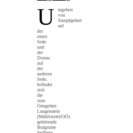
U
mgeben
von
Sumpfgebiet
auf
der
einen
Seite
und
der
Donau
auf
der
anderen
Seite,
befindet
sich
die
zum
Ortsgebiet
Langenstein
(Mühlviertel/OÖ)
gehörende
Burgruine
Spilberg…