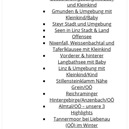
und Kleinkind
Gmunden & Umgebung mit
Kleinkind/Baby
Steyr Stadt und Umgebung
Seen in Linz Stadt & Land
Offensee
Nixenfall, Weissenbachtal und
Taferlklausee mit Kleinkind
Vorderer & hinterer
Langbathsee mit Baby
Linz & Umgebung mit
Kleinkind/Kind
Stillensteinklamm Nähe
Grein/OÖ
Reichraminger
Hintergebirge/Anzenbach/OÖ
Almtal/OÖ – unsere 3
Highlights
Tannermoor bei Liebenau
(OÖ) im Winter