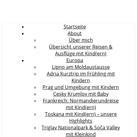
Startseite
About
Über mich
Übersicht unserer Reisen &
Ausflüge mit Kind(ern)
Europa
Lipno am Moldaustausse
Adria Kurztrip im Frühling mit
Kindern
Prag und Umgebung mit Kindern
Cesky Krumlov mit Baby
Frankreich: Normandierundreise
mit Kind(ern)
Toskana mit Kind(ern) – unsere
Highlights
Triglav Nationalpark & Soča Valley
mit Kleinkind