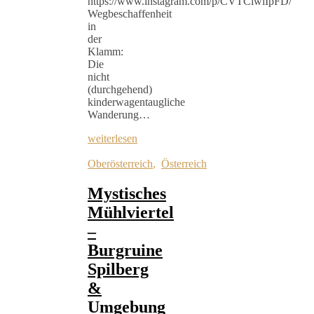
https://www.instagram.com/p/CVTCiwlIpFD/
Wegbeschaffenheit
in
der
Klamm:
Die
nicht
(durchgehend)
kinderwagentaugliche
Wanderung…
weiterlesen
Oberösterreich
,
Österreich
Mystisches
Mühlviertel
–
Burgruine
Spilberg
&
Umgebung