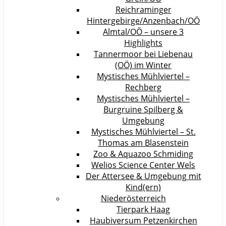
Reichraminger
Hintergebirge/Anzenbach/OÖ
Almtal/OÖ – unsere 3
Highlights
Tannermoor bei Liebenau
(OÖ) im Winter
Mystisches Mühlviertel –
Rechberg
Mystisches Mühlviertel –
Burgruine Spilberg &
Umgebung
Mystisches Mühlviertel – St.
Thomas am Blasenstein
Zoo & Aquazoo Schmiding
Welios Science Center Wels
Der Attersee & Umgebung mit
Kind(ern)
Niederösterreich
Tierpark Haag
Haubiversum Petzenkirchen