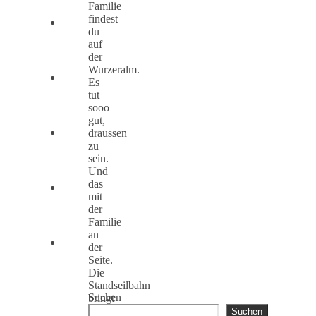
Familie
findest
du
auf
der
Wurzeralm.
Es
tut
sooo
gut,
draussen
zu
sein.
Und
das
mit
der
Familie
an
der
Seite.
Die
Standseilbahn
Suchen
bringt
euch
Suchen