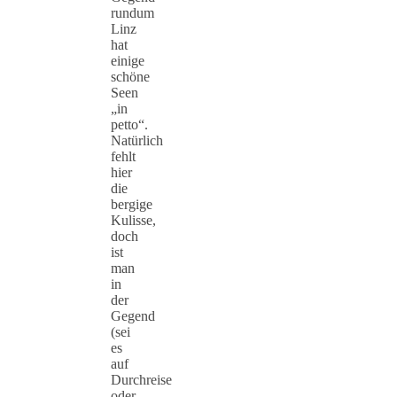
rundum
Linz
hat
einige
schöne
Seen
„in
petto“.
Natürlich
fehlt
hier
die
bergige
Kulisse,
doch
ist
man
in
der
Gegend
(sei
es
auf
Durchreise
oder…