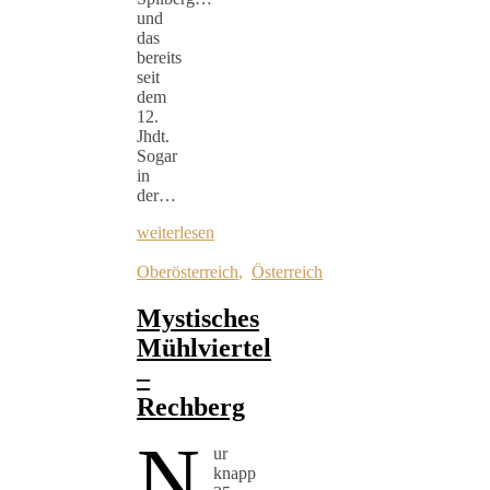
und
das
bereits
seit
dem
12.
Jhdt.
Sogar
in
der…
weiterlesen
Oberösterreich
,
Österreich
Mystisches
Mühlviertel
–
Rechberg
N
ur
knapp