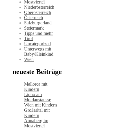
Mostviertel
Niederösterreich
Oberösterreich
Österreich
Salzburgerland
Steiermark
Tipps und mehr
Tirol
Uncategorized
Unterwegs mit
Baby/Kleinkind
Wien
neueste Beiträge
Mallorca mit
Kindern
Lipno am
Moldaustausse
Wien mit Kindern
Großarltal mit
Kindern
Annaberg im
Mostviertel