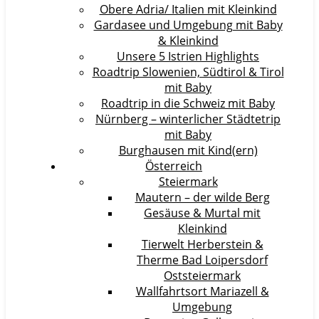
Obere Adria/ Italien mit Kleinkind
Gardasee und Umgebung mit Baby
& Kleinkind
Unsere 5 Istrien Highlights
Roadtrip Slowenien, Südtirol & Tirol
mit Baby
Roadtrip in die Schweiz mit Baby
Nürnberg – winterlicher Städtetrip
mit Baby
Burghausen mit Kind(ern)
Österreich
Steiermark
Mautern – der wilde Berg
Gesäuse & Murtal mit
Kleinkind
Tierwelt Herberstein &
Therme Bad Loipersdorf
Oststeiermark
Wallfahrtsort Mariazell &
Umgebung