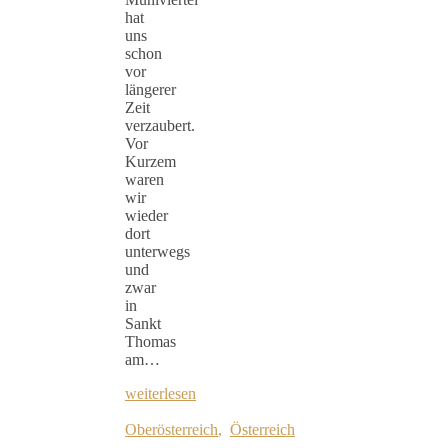
hat
uns
schon
vor
längerer
Zeit
verzaubert.
Vor
Kurzem
waren
wir
wieder
dort
unterwegs
und
zwar
in
Sankt
Thomas
am…
weiterlesen
Oberösterreich
,
Österreich