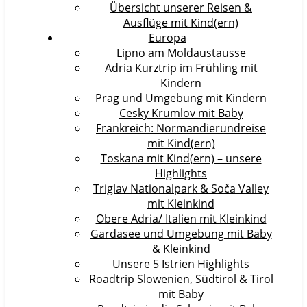
Übersicht unserer Reisen &
Ausflüge mit Kind(ern)
Europa
Lipno am Moldaustausse
Adria Kurztrip im Frühling mit
Kindern
Prag und Umgebung mit Kindern
Cesky Krumlov mit Baby
Frankreich: Normandierundreise
mit Kind(ern)
Toskana mit Kind(ern) – unsere
Highlights
Triglav Nationalpark & Soča Valley
mit Kleinkind
Obere Adria/ Italien mit Kleinkind
Gardasee und Umgebung mit Baby
& Kleinkind
Unsere 5 Istrien Highlights
Roadtrip Slowenien, Südtirol & Tirol
mit Baby