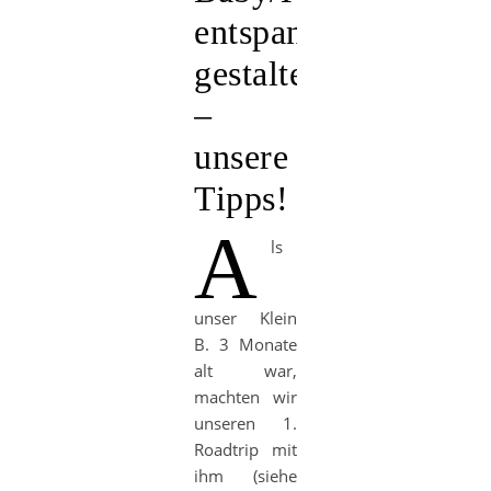
entspannt
gestalten
–
unsere
Tipps!
A
ls
unser Klein
B. 3 Monate
alt war,
machten wir
unseren 1.
Roadtrip mit
ihm (siehe