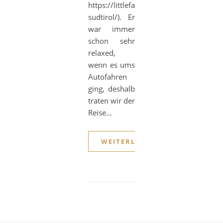
https://littlefamilyontour2020.wordpr
sudtirol/). Er
war immer
schon sehr
relaxed,
wenn es ums
Autofahren
ging, deshalb
traten wir der
Reise…
WEITERLESEN