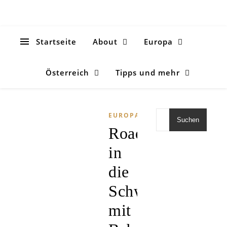
Startseite
About
Europa
Österreich
Tipps und mehr
EUROPA
Suchen
Roadtrip
in
die
Schweiz
mit