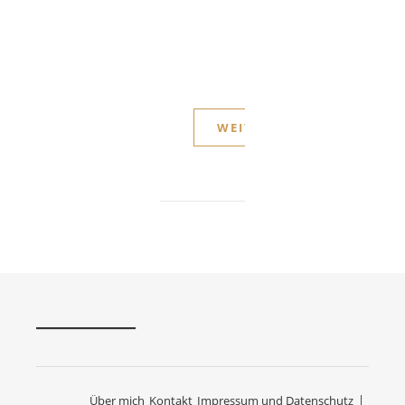
nach
wesentlich
einfacher,
den…
WEITERLESEN
Über mich
Kontakt
Impressum und Datenschutz