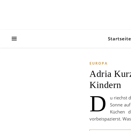
Startseit
EUROPA
Adria Kurz
Kindern
D
u riechst 
Sonne auf 
Küchen d
vorbeispazierst. Was