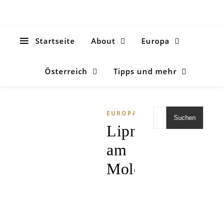
Startseite
About
Europa
Österreich
Tipps und mehr
EUROPA
Suchen
Lipno
am
Moldaustausse
E
in
perfekter
Tagesausflug