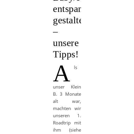
entspannt
gestalten
–
unsere
Tipps!
A
ls
unser Klein
B. 3 Monate
alt war,
machten wir
unseren 1.
Roadtrip mit
ihm (siehe