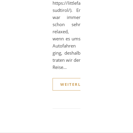
https://littlefamilyontour2020.wordpr
sudtirol/). Er
war immer
schon sehr
relaxed,
wenn es ums
Autofahren
ging, deshalb
traten wir der
Reise…
WEITERLESEN